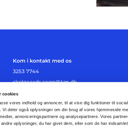
Kom i kontakt med os
3253 7744
skelgaards.sogn@km.dk
 cookies
passe vores indhold og annoncer, til at vise dig funktioner til soci
fik. Vi deler også oplysninger om din brug af vores hjemmeside m
 medier, annonceringspartnere og analysepartnere. Vores partne
ndre oplysninger, du har givet dem, eller som de har indsamlet 
Privatlivspolitik
Log på ChurchDesk