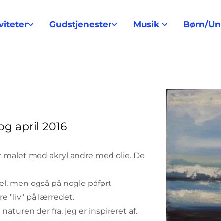
viteter
Gudstjenester
Musik
Børn/U
og april 2016
er malet med akryl andre med olie. De
el, men også på nogle påført
 "liv" på lærredet.
aturen der fra, jeg er inspireret af.