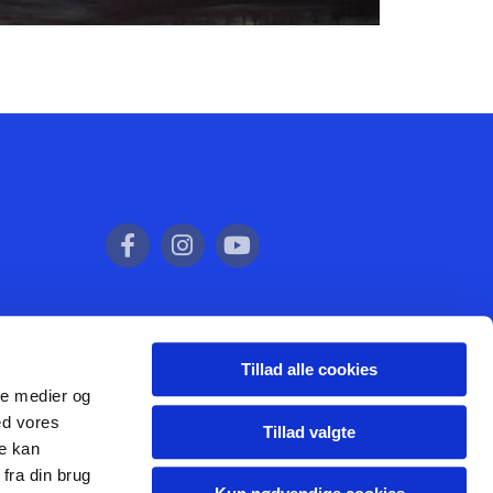
Tillad alle cookies
ale medier og
ed vores
Tillad valgte
re kan
fra din brug