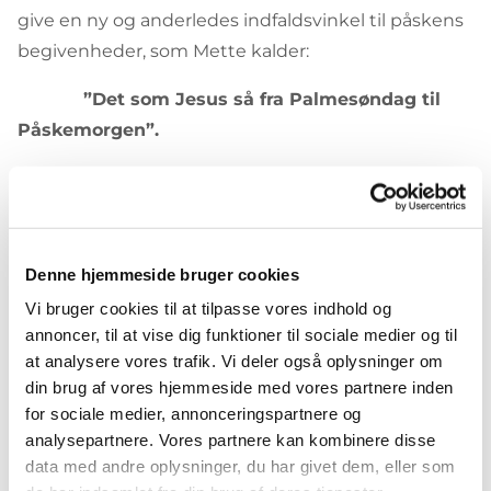
give en ny og anderledes indfaldsvinkel til påskens
begivenheder, som Mette kalder:
”Det som Jesus så fra Palmesøndag til
Påskemorgen”.
Her fortæller Mette Fredholm om historien via
billeder, ord og toner.
Mette er født i 1948 i København. Hun er uddannet
Denne hjemmeside bruger cookies
på Holbæk Kunsthøjskole og Glyptotekets
Vi bruger cookies til at tilpasse vores indhold og
Tegneskole, Hun har udstillet på Den frie
annoncer, til at vise dig funktioner til sociale medier og til
Udstillingsbygning, Galleri Rubin & Magnussen,
at analysere vores trafik. Vi deler også oplysninger om
din brug af vores hjemmeside med vores partnere inden
Kokkedal Slot og i Københavns Domkirke.
for sociale medier, annonceringspartnere og
Kunstudvalget
analysepartnere. Vores partnere kan kombinere disse
data med andre oplysninger, du har givet dem, eller som