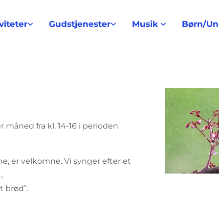
viteter
Gudstjenester
Musik
Børn/U
 måned fra kl. 14-16 i perioden
ne, er velkomne. Vi synger efter et
.
t brød”.