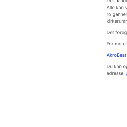
Det hand
Alle kan
ro gennem
kirkerumm
Det foreg
For mere 
AkroBeat 
Du kan og
adresse: