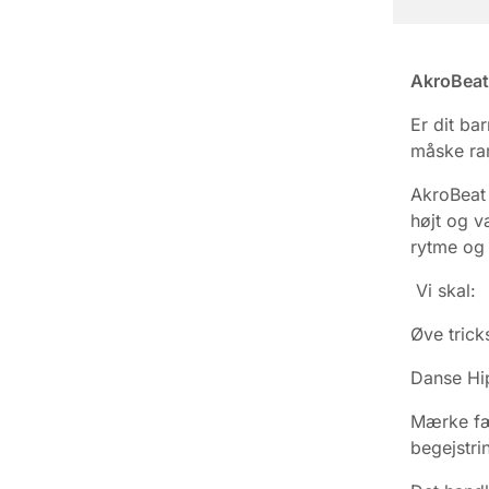
AkroBeat
Er dit ba
måske ra
AkroBeat 
højt og v
rytme og 
Vi skal:
Øve trick
Danse Hi
Mærke fæ
begejstri