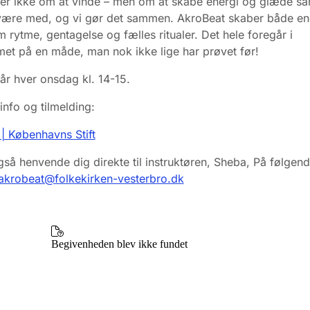
ler ikke om at vinde – men om at skabe energi og glæde s
 være med, og vi gør det sammen. AkroBeat skaber både en
 rytme, gentagelse og fælles ritualer. Det hele foregår i
et på en måde, man nok ikke lige har prøvet før!
år hver onsdag kl. 14-15.
info og tilmelding:
| Københavns Stift
så henvende dig direkte til instruktøren, Sheba, På følgen
akrobeat@folkekirken-vesterbro.dk