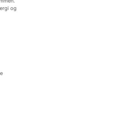
ammen.
ergi og
de