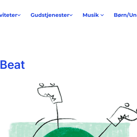
viteter
Gudstjenester
Musik
Børn/U
Beat