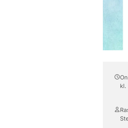
On
kl.
Ra
St