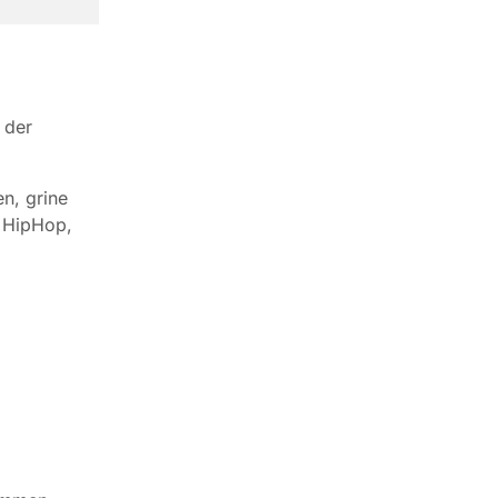
 der
en, grine
, HipHop,