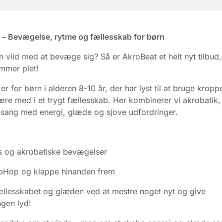
 – Bevægelse, rytme og fællesskab for børn
rn vild med at bevæge sig? Så er AkroBeat et helt nyt tilbud,
mmer plet!
er for børn i alderen 8-10 år, der har lyst til at bruge kropp
ære med i et trygt fællesskab. Her kombinerer vi akrobatik
sang med energi, glæde og sjove udfordringer.
s og akrobatiske bevægelser
pHop og klappe hinanden frem
llesskabet og glæden ved at mestre noget nyt og give
ngen lyd!