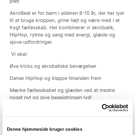
plet!
AkroBeat er for børn i alderen 8-10 år, der har lyst
til at bruge kroppen, grine højt og være med i et
trygt fællesskab. Her kombinerer vi akrobatik,
HipHop, rytme og sang med energi, glæde og
sjove udfordringer.
Vi skal:
Øve tricks og akrobatiske bevægelser
Danse HipHop og klappe hinanden frem
Mærke fællesskabet og glæden ved at mestre
noget nyt og give begejstringen lyd!
Det handler ikke om at vinde – men om at skabe
energi og glæde sammen. Alle kan være med, og
vi gør det sammen. AkroBeat skaber både energi
Denne hjemmeside bruger cookies
og ro gennem rytme, gentagelse og fælles ritualer.