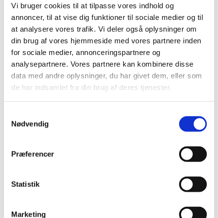
Det hele foregår i kirkerummet på en måde, man
Vi bruger cookies til at tilpasse vores indhold og
nok ikke lige har prøvet før!
annoncer, til at vise dig funktioner til sociale medier og til
at analysere vores trafik. Vi deler også oplysninger om
Det foregår hver onsdag kl. 14-15.
din brug af vores hjemmeside med vores partnere inden
for sociale medier, annonceringspartnere og
For mere info og tilmelding:
analysepartnere. Vores partnere kan kombinere disse
AkroBeat | Københavns Stift
data med andre oplysninger, du har givet dem, eller som
de har indsamlet fra din brug af deres tjenester.
Du kan også henvende dig direkte til instruktøren,
Sheba, På følgende
Samtykkevalg
adresse:
akrobeat@folkekirken-vesterbro.dk
Nødvendig
Præferencer
Statistik
Marketing