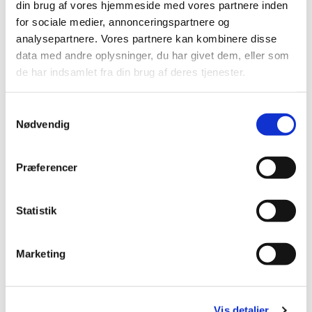
Camilla Köhler Karlsson
din brug af vores hjemmeside med vores partnere inden
Kirke- & Kulturmedarbejder
for sociale medier, annonceringspartnere og
analysepartnere. Vores partnere kan kombinere disse
data med andre oplysninger, du har givet dem, eller som
de har indsamlet fra din brug af deres tjenester.
Samtykkevalg
Nødvendig
Præferencer
Statistik
Marketing
Vis detaljer