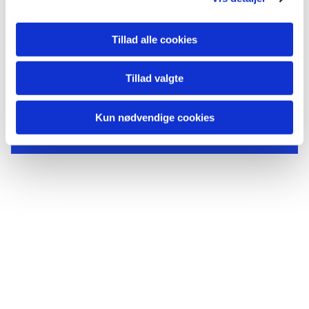
Tillad alle cookies
Tillad valgte
Du vil måske også kunne
lide...
Kun nødvendige cookies