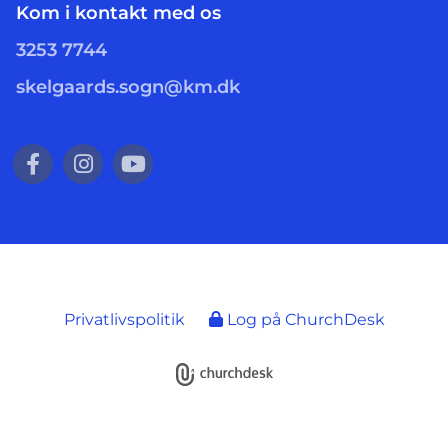
Kom i kontakt med os
3253 7744
skelgaards.sogn@km.dk
Privatlivspolitik
Log på ChurchDesk