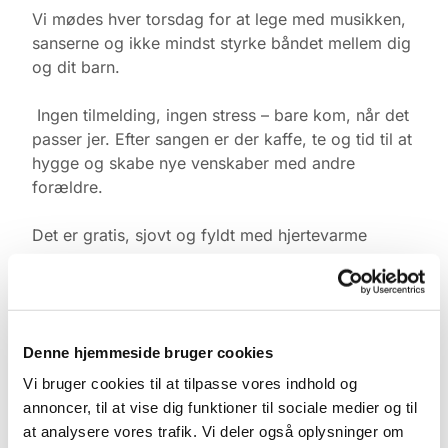
Vi mødes hver torsdag for at lege med musikken,
sanserne og ikke mindst styrke båndet mellem dig
og dit barn.
Ingen tilmelding, ingen stress – bare kom, når det
passer jer. Efter sangen er der kaffe, te og tid til at
hygge og skabe nye venskaber med andre
forældre.
Det er gratis, sjovt og fyldt med hjertevarme
3-6 måneder kl. 10:00-10:30
6 måneder + kl. 11:00-11:30
Denne hjemmeside bruger cookies
Vi bruger cookies til at tilpasse vores indhold og
De bedste hilsner
annoncer, til at vise dig funktioner til sociale medier og til
at analysere vores trafik. Vi deler også oplysninger om