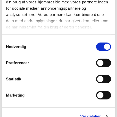
Camilla Köhler Karlsson
din brug af vores hjemmeside med vores partnere inden
Kirke- & Kulturmedarbejder
for sociale medier, annonceringspartnere og
analysepartnere. Vores partnere kan kombinere disse
data med andre oplysninger, du har givet dem, eller som
de har indsamlet fra din brug af deres tjenester.
Samtykkevalg
Nødvendig
Præferencer
Statistik
Marketing
Vis detaljer