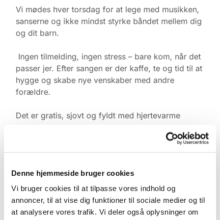
Vi mødes hver torsdag for at lege med musikken,
sanserne og ikke mindst styrke båndet mellem dig
og dit barn.
Ingen tilmelding, ingen stress – bare kom, når det
passer jer. Efter sangen er der kaffe, te og tid til at
hygge og skabe nye venskaber med andre
forældre.
Det er gratis, sjovt og fyldt med hjertevarme
3-6 måneder kl. 10:00-10:30
6 måneder + kl. 11:00-11:30
Denne hjemmeside bruger cookies
Vi bruger cookies til at tilpasse vores indhold og
De bedste hilsner
annoncer, til at vise dig funktioner til sociale medier og til
at analysere vores trafik. Vi deler også oplysninger om