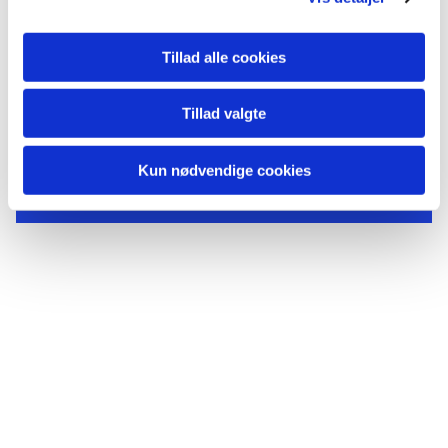
Tillad alle cookies
Tillad valgte
Du vil måske også kunne
lide...
Kun nødvendige cookies