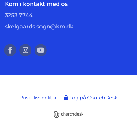
Kom i kontakt med os
3253 7744
skelgaards.sogn@km.dk
Privatlivspolitik
Log på ChurchDesk