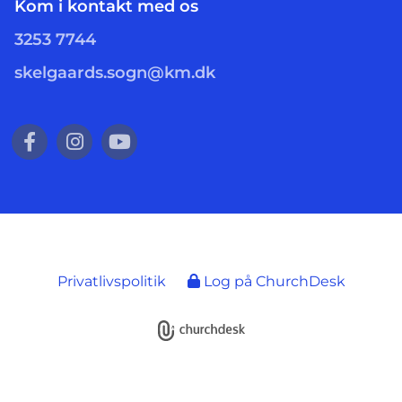
Kom i kontakt med os
3253 7744
skelgaards.sogn@km.dk
Privatlivspolitik
Log på ChurchDesk