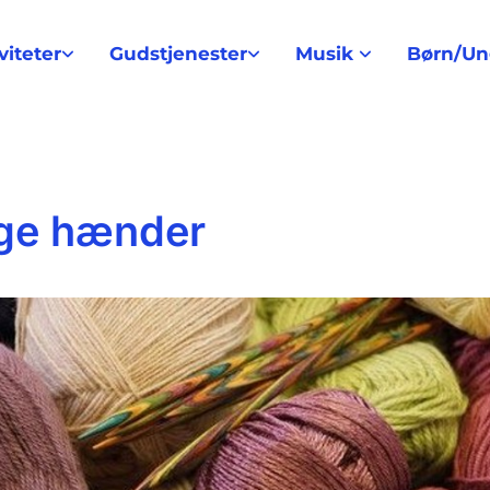
viteter
Gudstjenester
Musik
Børn/U
tige hænder