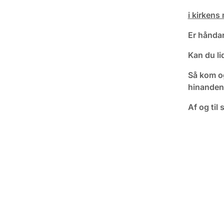
i kirkens
Er håndar
Kan du li
Så kom og
hinanden
Af og til 