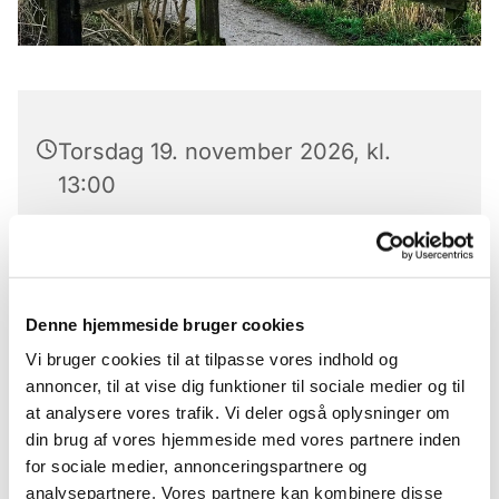
Torsdag 19. november 2026, kl.
13:00
Gåtur i fællesskab hver torsdag på Fælleden
Denne hjemmeside bruger cookies
Vi mødes ved Hilversumvejbroen kl. 13.00
Vi bruger cookies til at tilpasse vores indhold og
annoncer, til at vise dig funktioner til sociale medier og til
at analysere vores trafik. Vi deler også oplysninger om
din brug af vores hjemmeside med vores partnere inden
for sociale medier, annonceringspartnere og
analysepartnere. Vores partnere kan kombinere disse