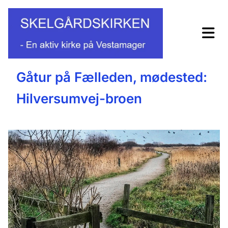
Gåtur på Fælleden, mødested:
Hilversumvej-broen