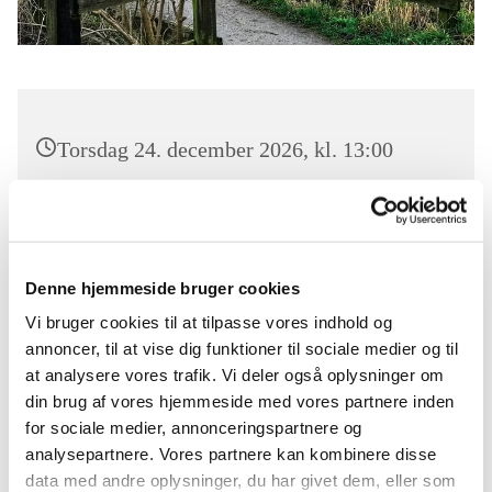
Torsdag 24. december 2026, kl. 13:00
Gåtur i fællesskab hver torsdag på Fælleden
Denne hjemmeside bruger cookies
Vi mødes ved Hilversumvejbroen kl. 13.00
Vi bruger cookies til at tilpasse vores indhold og
annoncer, til at vise dig funktioner til sociale medier og til
at analysere vores trafik. Vi deler også oplysninger om
din brug af vores hjemmeside med vores partnere inden
for sociale medier, annonceringspartnere og
analysepartnere. Vores partnere kan kombinere disse
Du vil måske også kunne lide...
data med andre oplysninger, du har givet dem, eller som