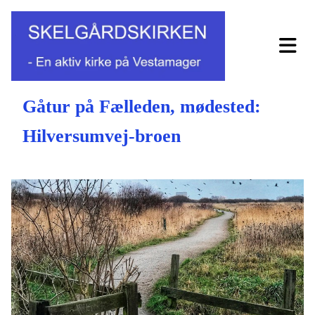
Gåtur på Fælleden, mødested:
Hilversumvej-broen