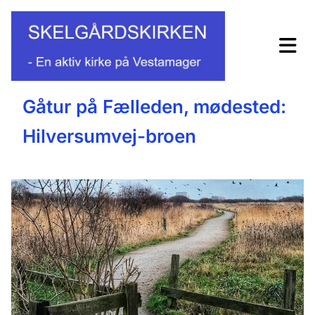
Gåtur på Fælleden, mødested:
Hilversumvej-broen