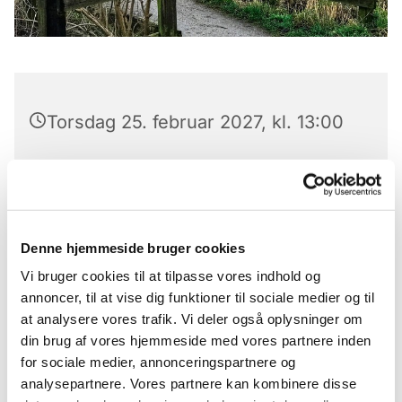
Torsdag 25. februar 2027, kl. 13:00
Gåtur i fællesskab hver torsdag på Fælleden
Denne hjemmeside bruger cookies
Vi mødes ved Hilversumvejbroen kl. 13.00
Vi bruger cookies til at tilpasse vores indhold og
annoncer, til at vise dig funktioner til sociale medier og til
at analysere vores trafik. Vi deler også oplysninger om
din brug af vores hjemmeside med vores partnere inden
for sociale medier, annonceringspartnere og
Du vil måske også kunne
analysepartnere. Vores partnere kan kombinere disse