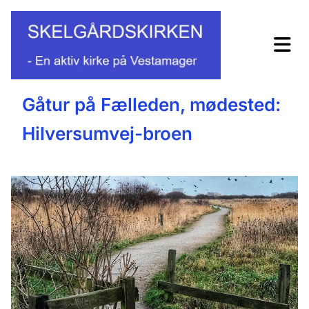
Gåtur på Fælleden, mødested:
Hilversumvej-broen