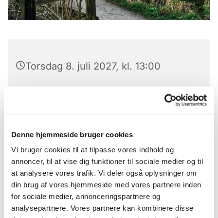
Torsdag 8. juli 2027, kl. 13:00
Gåtur i fællesskab hver torsdag på Fælleden
Denne hjemmeside bruger cookies
Vi mødes ved Hilversumvejbroen kl. 13.00
Vi bruger cookies til at tilpasse vores indhold og
annoncer, til at vise dig funktioner til sociale medier og til
at analysere vores trafik. Vi deler også oplysninger om
din brug af vores hjemmeside med vores partnere inden
for sociale medier, annonceringspartnere og
Du vil måske også kunne
analysepartnere. Vores partnere kan kombinere disse