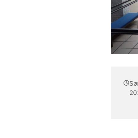
Sø
202