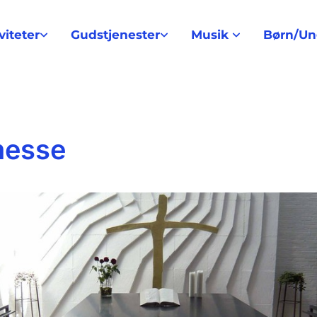
viteter
Gudstjenester
Musik
Børn/U
messe