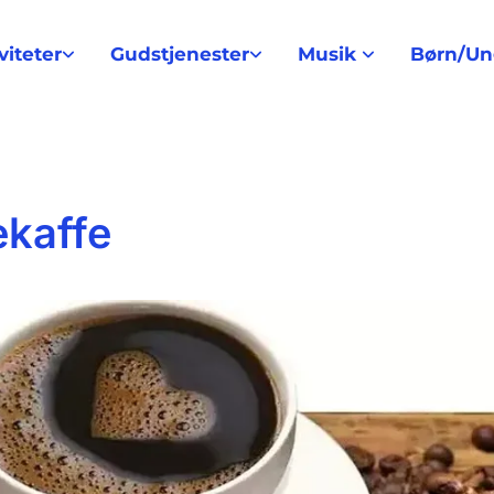
viteter
Gudstjenester
Musik
Børn/U
ekaffe