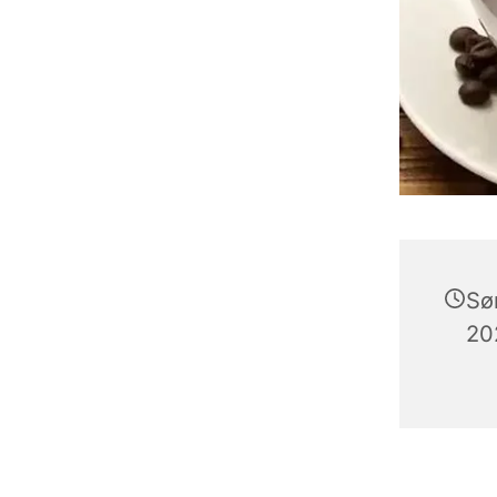
Sø
202