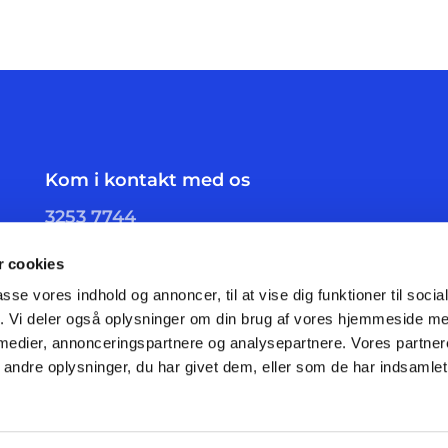
Kom i kontakt med os
3253 7744
skelgaards.sogn@km.dk
 cookies
passe vores indhold og annoncer, til at vise dig funktioner til soci
fik. Vi deler også oplysninger om din brug af vores hjemmeside m
 medier, annonceringspartnere og analysepartnere. Vores partne
ndre oplysninger, du har givet dem, eller som de har indsamlet 
Privatlivspolitik
Log på ChurchDesk