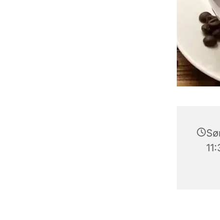
Søn
11: