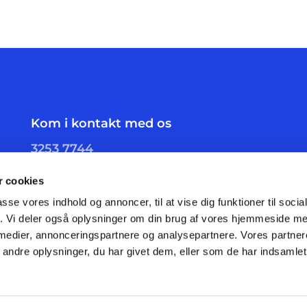
Kom i kontakt med os
3253 7744
skelgaards.sogn@km.dk
 cookies
passe vores indhold og annoncer, til at vise dig funktioner til soci
fik. Vi deler også oplysninger om din brug af vores hjemmeside m
 medier, annonceringspartnere og analysepartnere. Vores partne
ndre oplysninger, du har givet dem, eller som de har indsamlet 
Privatlivspolitik
Log på ChurchDesk