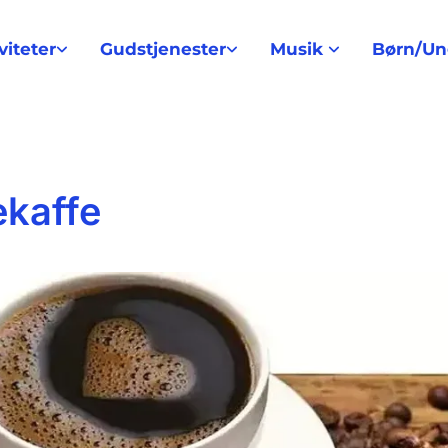
viteter
Gudstjenester
Musik
Børn/U
ekaffe