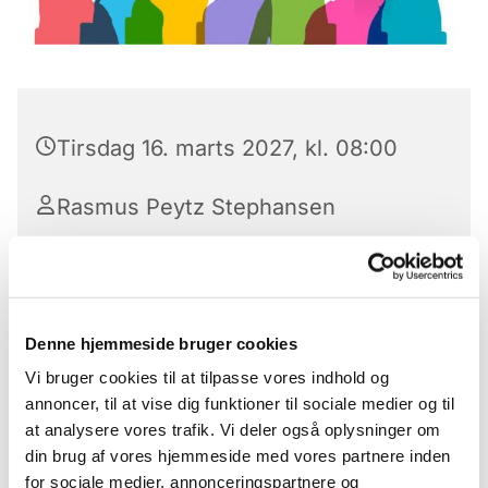
Tirsdag 16. marts 2027, kl. 08:00
Rasmus Peytz Stephansen
Konfirmandundervisning af 8B fra Skelgårdsskolen
Denne hjemmeside bruger cookies
hver tirsdag kl. 8.00-9.30
Vi bruger cookies til at tilpasse vores indhold og
Konfirmation: d. 25. april 2026 kl. 13.00
annoncer, til at vise dig funktioner til sociale medier og til
at analysere vores trafik. Vi deler også oplysninger om
din brug af vores hjemmeside med vores partnere inden
for sociale medier, annonceringspartnere og