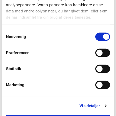
analysepartnere. Vores partnere kan kombinere disse
data med andre oplysninger, du har givet dem, eller som
Du vil måske også kunne
de har indsamlet fra din brug af deres tjenester.
lide...
Samtykkevalg
Nødvendig
Præferencer
Statistik
Marketing
Vis detaljer