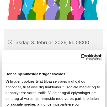
Tirsdag 3. februar 2026, kl. 08:00
Konfirmandundervisning af 8C fra Pilegårdsskolen
hver tirsdag kl. 8.00-9.30
Denne hjemmeside bruger cookies
Vi bruger cookies til at tilpasse vores indhold og
Konfirmation d. 2. maj 2026 kl. 11.00
annoncer, til at vise dig funktioner til sociale medier og til
at analysere vores trafik. Vi deler også oplysninger om
din brug af vores hjemmeside med vores partnere inden
for sociale medier, annonceringspartnere og