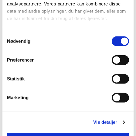
analysepartnere. Vores partnere kan kombinere disse
Du vil måske også kunne
data med andre oplysninger, du har givet dem, eller som
lide...
de har indsamlet fra din brug af deres tjenester.
Samtykkevalg
Nødvendig
Præferencer
Statistik
Marketing
Vis detaljer