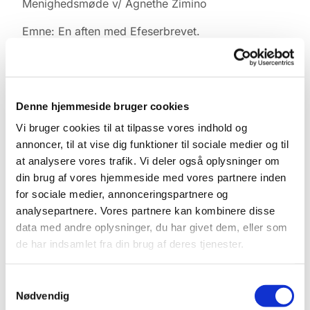
Menighedsmøde v/ Agnethe Zimino
Emne: En aften med Efeserbrevet.
Hvad er vores situation som kristne?Hvad betyder
det, at kirken er Kristi legeme?Hvad betyder det
for os i 2026 som kirke og menighed?Alt sammen
ud fra Efeserbrevets 1 og 4 kapitel.
Denne hjemmeside bruger cookies
Vi bruger cookies til at tilpasse vores indhold og
annoncer, til at vise dig funktioner til sociale medier og til
at analysere vores trafik. Vi deler også oplysninger om
din brug af vores hjemmeside med vores partnere inden
for sociale medier, annonceringspartnere og
analysepartnere. Vores partnere kan kombinere disse
data med andre oplysninger, du har givet dem, eller som
de har indsamlet fra din brug af deres tjenester.
Samtykkevalg
Nødvendig