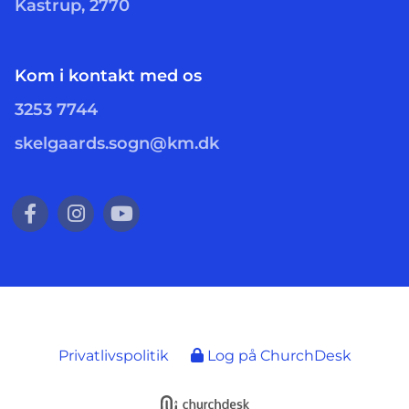
Kastrup, 2770
Kom i kontakt med os
3253 7744
skelgaards.sogn@km.dk
Privatlivspolitik
Log på ChurchDesk