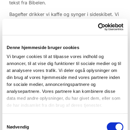
tekst fra Bibelen.
Bagefter drikker vi kaffe og synger i sideskibet. Vi
skiftes til at medbringe brød til kaffen og er med til
at vælge hvad vi skal synge fra
højskolesangbogen.
Kontakt Lene Lyngbæk tlf. 2746-4540
Denne hjemmeside bruger cookies
Vi bruger cookies til at tilpasse vores indhold og
annoncer, til at vise dig funktioner til sociale medier og til
at analysere vores trafik. Vi deler også oplysninger om
din brug af vores hjemmeside med vores partnere inden
for sociale medier, annonceringspartnere og
analysepartnere. Vores partnere kan kombinere disse
data med andre oplysninger, du har givet dem, eller som
de har indsamlet fra din brug af deres tjenester.
Samtykkevalg
Nødvendig