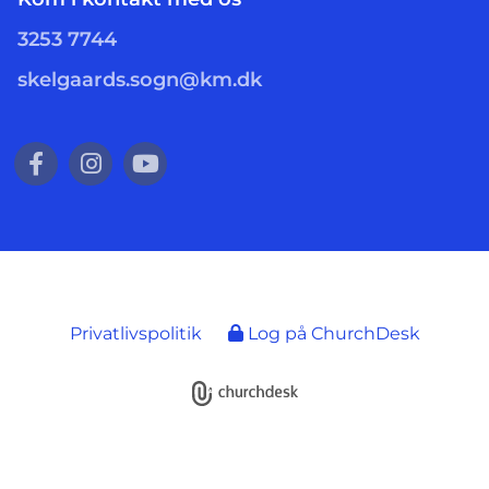
3253 7744
skelgaards.sogn@km.dk
Privatlivspolitik
Log på ChurchDesk