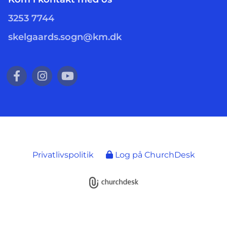
3253 7744
skelgaards.sogn@km.dk
Privatlivspolitik
Log på ChurchDesk