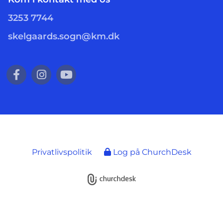
3253 7744
skelgaards.sogn@km.dk
Privatlivspolitik
Log på ChurchDesk