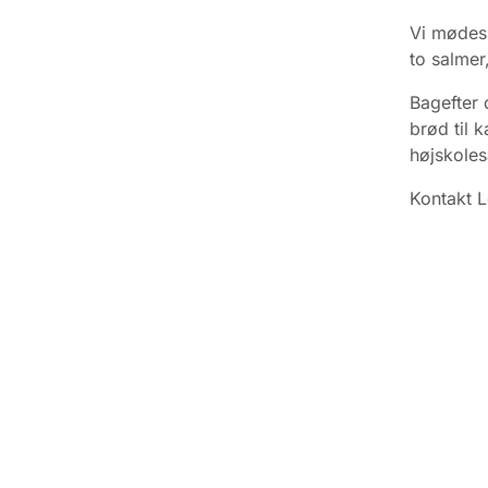
Vi mødes 
to salmer
Bagefter d
brød til 
højskole
Kontakt 