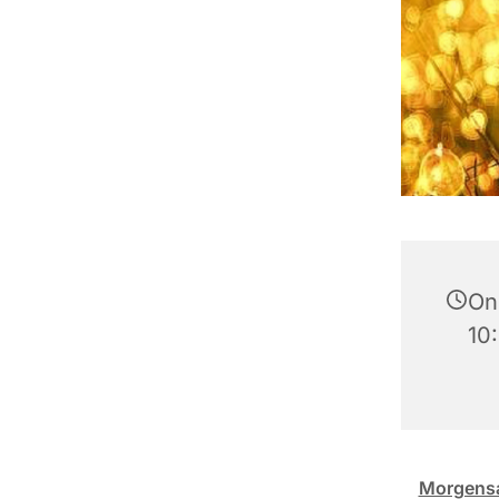
On
10
Morgens