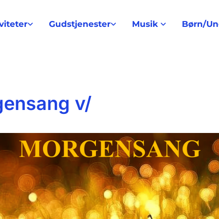
viteter
Gudstjenester
Musik
Børn/U
ensang v/