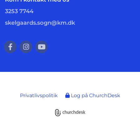
3253 7744
skelgaards.sogn@km.dk
Privatlivspolitik
Log på ChurchDesk