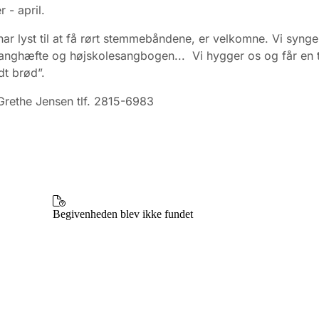
 - april.
 har lyst til at få rørt stemmebåndene, er velkomne. Vi synger
anghæfte og højskolesangbogen... Vi hygger os og får en t
t brød”.
Grethe Jensen tlf. 2815-6983