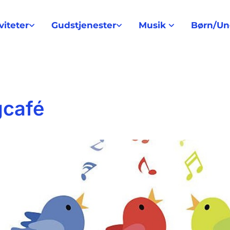
viteter
Gudstjenester
Musik
Børn/U
café