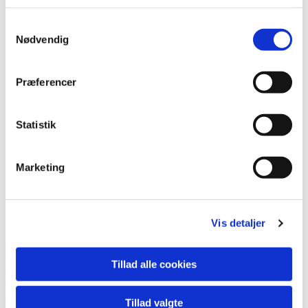
Samtykkevalg
Nødvendig
Præferencer
Statistik
Marketing
Du vil måske også kunne
Vis detaljer
lide...
Tillad alle cookies
Tillad valgte