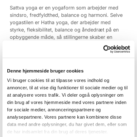
Sattva yoga er en yogaform som arbejder med
sindsro, fredfyldthed, balance og harmoni. Selve
yogastilen er Hatha yoga, der arbejder med
styrke, fleksibilitet, balance og åndedræt på en
opbyggende måde, så stillingerne skaber en
positiv oplevelse af tilfredshed.
Yogaen er gratis. Medbring gerne egen måtte,
tæppe, varmt tøj og klodser, ellers har vi noget du
Denne hjemmeside bruger cookies
kan låne. Kom gerne 10 min. før og find ro i
kirkerummet.
Vi bruger cookies til at tilpasse vores indhold og
annoncer, til at vise dig funktioner til sociale medier og til
Tilmelding ikke nødvendig.
at analysere vores trafik. Vi deler også oplysninger om
din brug af vores hjemmeside med vores partnere inden
for sociale medier, annonceringspartnere og
analysepartnere. Vores partnere kan kombinere disse
data med andre oplysninger, du har givet dem, eller som
de har indsamlet fra din brug af deres tjenester.