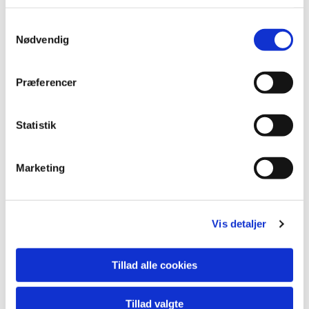
Samtykkevalg
Nødvendig
Præferencer
Statistik
Marketing
Du vil måske også kunne
Vis detaljer
lide...
Tillad alle cookies
Tillad valgte