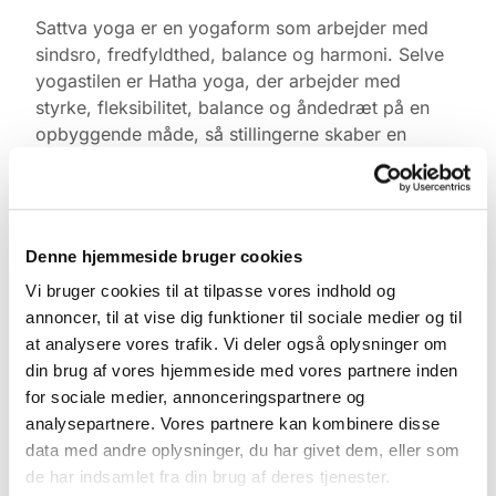
Sattva yoga er en yogaform som arbejder med
sindsro, fredfyldthed, balance og harmoni. Selve
yogastilen er Hatha yoga, der arbejder med
styrke, fleksibilitet, balance og åndedræt på en
opbyggende måde, så stillingerne skaber en
positiv oplevelse af tilfredshed.
Yogaen er gratis. Medbring gerne egen måtte,
tæppe, varmt tøj og klodser, ellers har vi noget du
Denne hjemmeside bruger cookies
kan låne. Kom gerne 10 min. før og find ro i
kirkerummet.
Vi bruger cookies til at tilpasse vores indhold og
annoncer, til at vise dig funktioner til sociale medier og til
Tilmelding ikke nødvendig.
at analysere vores trafik. Vi deler også oplysninger om
din brug af vores hjemmeside med vores partnere inden
for sociale medier, annonceringspartnere og
analysepartnere. Vores partnere kan kombinere disse
data med andre oplysninger, du har givet dem, eller som
de har indsamlet fra din brug af deres tjenester.