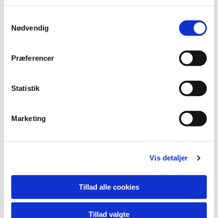
Samtykkevalg
Nødvendig
Præferencer
Statistik
Marketing
Du vil måske også kunne
Vis detaljer
lide...
Tillad alle cookies
Tillad valgte