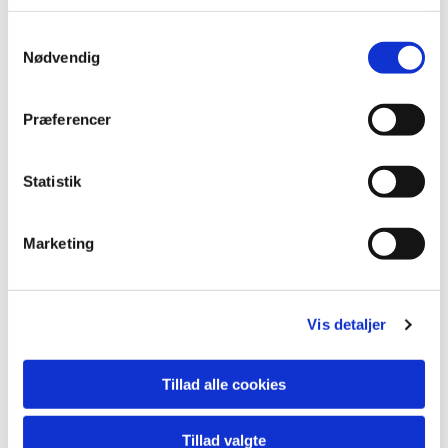
Samtykkevalg
Nødvendig
Præferencer
Statistik
Marketing
Du vil måske også kunne
Vis detaljer
lide...
Tillad alle cookies
Tillad valgte