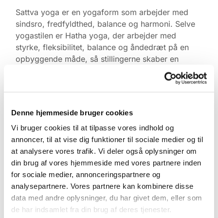
Sattva yoga er en yogaform som arbejder med
sindsro, fredfyldthed, balance og harmoni. Selve
yogastilen er Hatha yoga, der arbejder med
styrke, fleksibilitet, balance og åndedræt på en
opbyggende måde, så stillingerne skaber en
positiv oplevelse af tilfredshed.
Yogaen er gratis. Medbring gerne egen måtte,
tæppe, varmt tøj og klodser, ellers har vi noget du
Denne hjemmeside bruger cookies
kan låne. Kom gerne 10 min. før og find ro i
kirkerummet.
Vi bruger cookies til at tilpasse vores indhold og
annoncer, til at vise dig funktioner til sociale medier og til
Tilmelding ikke nødvendig.
at analysere vores trafik. Vi deler også oplysninger om
din brug af vores hjemmeside med vores partnere inden
for sociale medier, annonceringspartnere og
analysepartnere. Vores partnere kan kombinere disse
data med andre oplysninger, du har givet dem, eller som
de har indsamlet fra din brug af deres tjenester.