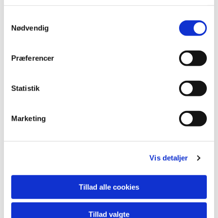
Samtykkevalg
Nødvendig
Præferencer
Statistik
Marketing
Du vil måske også kunne
Vis detaljer
lide...
Tillad alle cookies
Tillad valgte