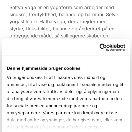
Sattva yoga er en yogaform som arbejder med
sindsro, fredfyldthed, balance og harmoni. Selve
yogastilen er Hatha yoga, der arbejder med
styrke, fleksibilitet, balance og åndedræt på en
opbyggende måde, så stillingerne skaber en
positiv oplevelse af tilfredshed.
Yogaen er gratis. Medbring gerne egen måtte,
tæppe, varmt tøj og klodser, ellers har vi noget du
Denne hjemmeside bruger cookies
kan låne. Kom gerne 10 min. før og find ro i
kirkerummet.
Vi bruger cookies til at tilpasse vores indhold og
annoncer, til at vise dig funktioner til sociale medier og til
Tilmelding ikke nødvendig.
at analysere vores trafik. Vi deler også oplysninger om
din brug af vores hjemmeside med vores partnere inden
for sociale medier, annonceringspartnere og
analysepartnere. Vores partnere kan kombinere disse
data med andre oplysninger, du har givet dem, eller som
de har indsamlet fra din brug af deres tjenester.