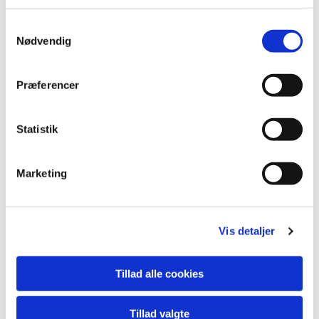
Samtykkevalg
Nødvendig
Præferencer
Statistik
Marketing
Du vil måske også kunne
Vis detaljer
lide...
Tillad alle cookies
Tillad valgte