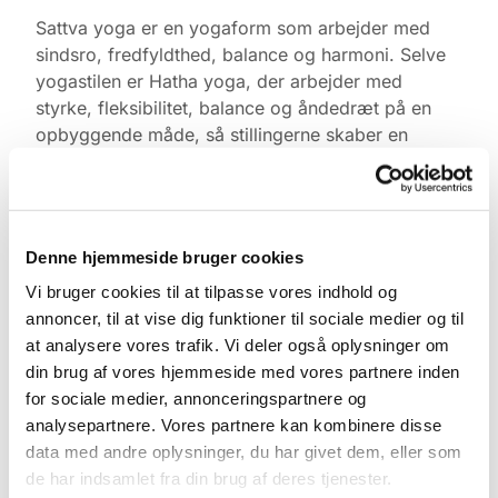
Sattva yoga er en yogaform som arbejder med
sindsro, fredfyldthed, balance og harmoni. Selve
yogastilen er Hatha yoga, der arbejder med
styrke, fleksibilitet, balance og åndedræt på en
opbyggende måde, så stillingerne skaber en
positiv oplevelse af tilfredshed.
Yogaen er gratis. Medbring gerne egen måtte,
tæppe, varmt tøj og klodser, ellers har vi noget du
Denne hjemmeside bruger cookies
kan låne. Kom gerne 10 min. før og find ro i
kirkerummet.
Vi bruger cookies til at tilpasse vores indhold og
annoncer, til at vise dig funktioner til sociale medier og til
Tilmelding ikke nødvendig.
at analysere vores trafik. Vi deler også oplysninger om
din brug af vores hjemmeside med vores partnere inden
for sociale medier, annonceringspartnere og
analysepartnere. Vores partnere kan kombinere disse
data med andre oplysninger, du har givet dem, eller som
de har indsamlet fra din brug af deres tjenester.