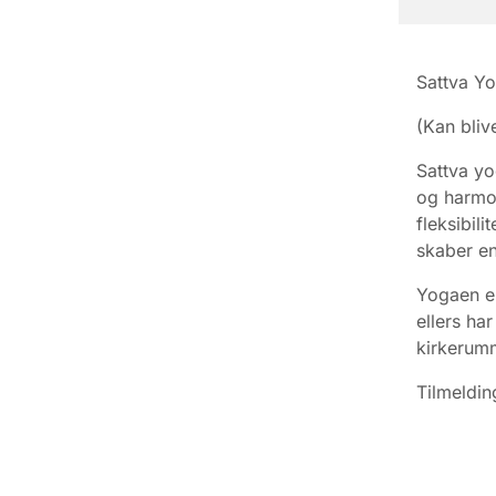
Sattva Yo
(Kan bliv
Sattva yo
og harmon
fleksibil
skaber en
Yogaen er
ellers ha
kirkerum
Tilmeldin