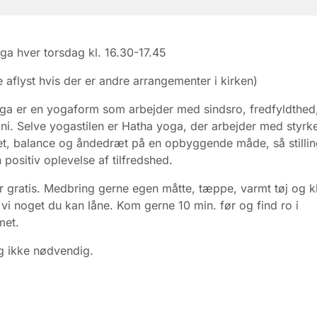
ga hver torsdag kl. 16.30-17.45
e aflyst hvis der er andre arrangementer i kirken)
ga er en yogaform som arbejder med sindsro, fredfyldthed
i. Selve yogastilen er Hatha yoga, der arbejder med styrke
itet, balance og åndedræt på en opbyggende måde, så stilli
 positiv oplevelse af tilfredshed.
 gratis. Medbring gerne egen måtte, tæppe, varmt tøj og k
r vi noget du kan låne. Kom gerne 10 min. før og find ro i
met.
g ikke nødvendig.