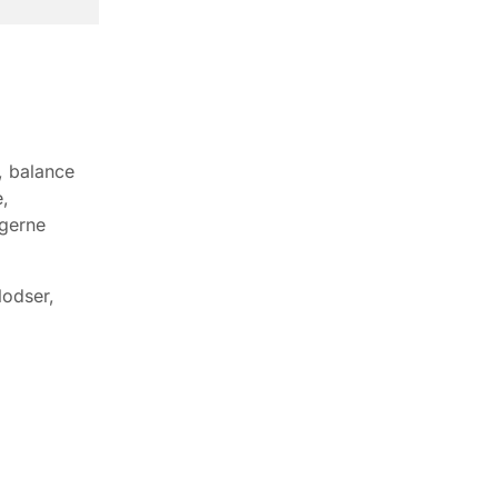
, balance
,
ngerne
lodser,