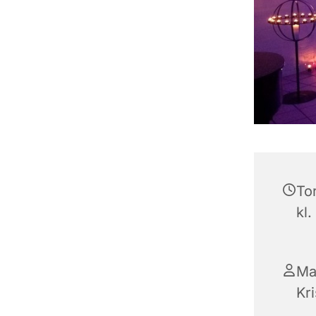
To
kl.
Ma
Kr