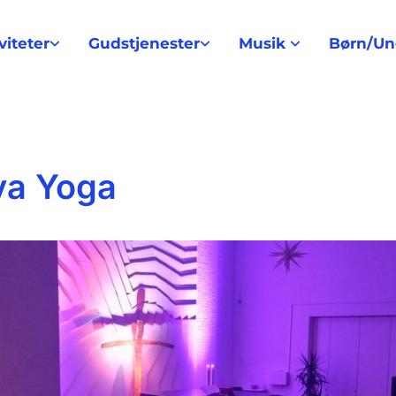
viteter
Gudstjenester
Musik
Børn/U
va Yoga