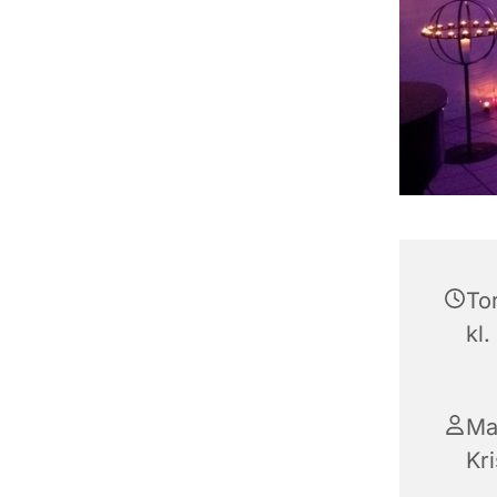
To
kl.
Ma
Kr