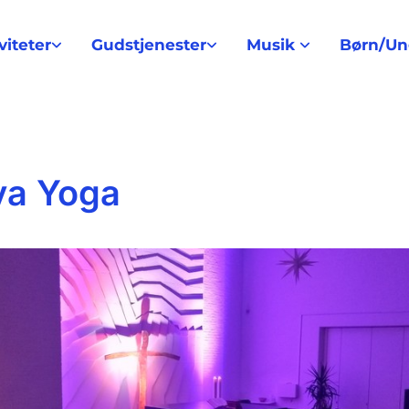
viteter
Gudstjenester
Musik
Børn/U
va Yoga