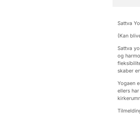
Sattva Yo
(Kan bliv
Sattva yo
og harmon
fleksibil
skaber en
Yogaen er
ellers ha
kirkerum
Tilmeldin