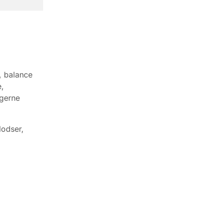
, balance
,
ngerne
lodser,