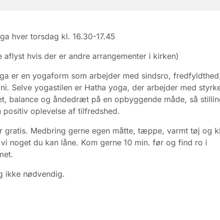
ga hver torsdag kl. 16.30-17.45
e aflyst hvis der er andre arrangementer i kirken)
ga er en yogaform som arbejder med sindsro, fredfyldthed
i. Selve yogastilen er Hatha yoga, der arbejder med styrke
itet, balance og åndedræt på en opbyggende måde, så stilli
 positiv oplevelse af tilfredshed.
 gratis. Medbring gerne egen måtte, tæppe, varmt tøj og k
r vi noget du kan låne. Kom gerne 10 min. før og find ro i
met.
g ikke nødvendig.