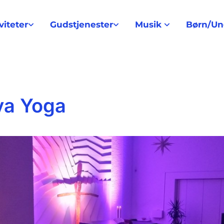
viteter
Gudstjenester
Musik
Børn/U
va Yoga