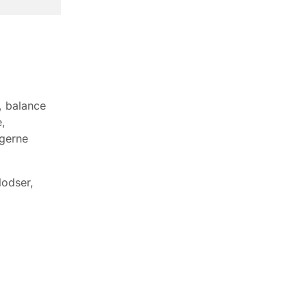
, balance
,
ngerne
lodser,