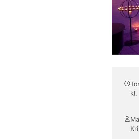
To
kl.
Ma
Kr