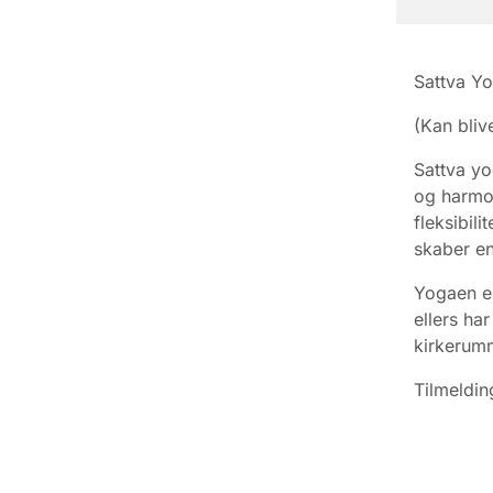
Sattva Yo
(Kan bliv
Sattva yo
og harmon
fleksibil
skaber en
Yogaen er
ellers ha
kirkerum
Tilmeldin