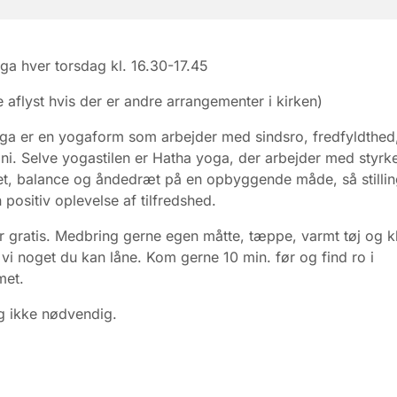
ga hver torsdag kl. 16.30-17.45
e aflyst hvis der er andre arrangementer i kirken)
ga er en yogaform som arbejder med sindsro, fredfyldthed
i. Selve yogastilen er Hatha yoga, der arbejder med styrke
itet, balance og åndedræt på en opbyggende måde, så stilli
 positiv oplevelse af tilfredshed.
 gratis. Medbring gerne egen måtte, tæppe, varmt tøj og k
r vi noget du kan låne. Kom gerne 10 min. før og find ro i
met.
g ikke nødvendig.