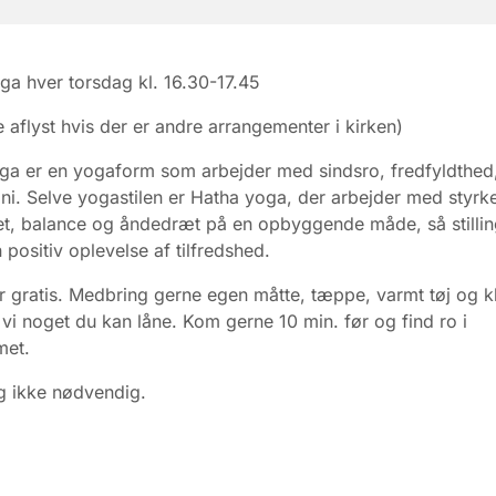
ga hver torsdag kl. 16.30-17.45
e aflyst hvis der er andre arrangementer i kirken)
ga er en yogaform som arbejder med sindsro, fredfyldthed
i. Selve yogastilen er Hatha yoga, der arbejder med styrke
itet, balance og åndedræt på en opbyggende måde, så stilli
 positiv oplevelse af tilfredshed.
 gratis. Medbring gerne egen måtte, tæppe, varmt tøj og k
r vi noget du kan låne. Kom gerne 10 min. før og find ro i
met.
g ikke nødvendig.