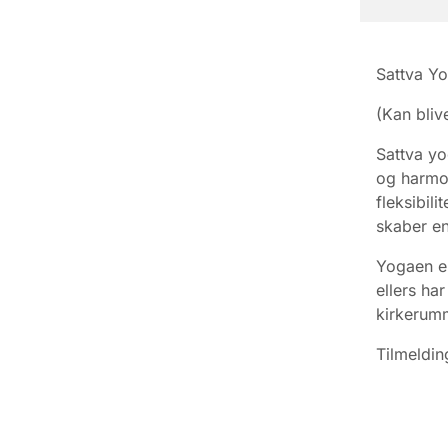
Sattva Yo
(Kan bliv
Sattva yo
og harmon
fleksibil
skaber en
Yogaen er
ellers ha
kirkerum
Tilmeldin