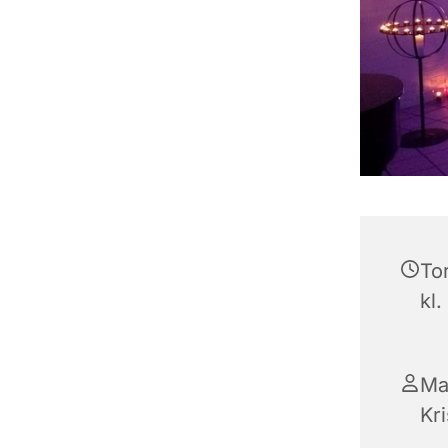
To
kl.
Ma
Kr