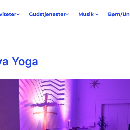
viteter
Gudstjenester
Musik
Børn/U
va Yoga