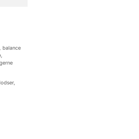
, balance
,
ngerne
lodser,