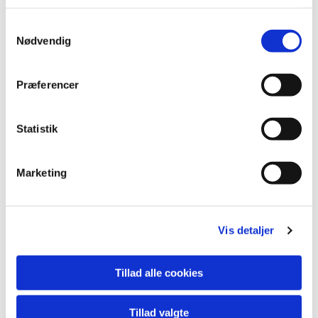
Samtykkevalg
Nødvendig
Præferencer
Statistik
Marketing
Du vil måske også kunne
Vis detaljer
lide...
Tillad alle cookies
Tillad valgte