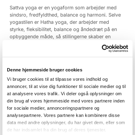
Sattva yoga er en yogaform som arbejder med
sindsro, fredfyldthed, balance og harmoni. Selve
yogastilen er Hatha yoga, der arbejder med
styrke, fleksibilitet, balance og åndedræt på en
opbyggende måde, så stillingerne skaber en
positiv oplevelse af tilfredshed.
Yogaen er gratis. Medbring gerne egen måtte,
tæppe, varmt tøj og klodser, ellers har vi noget du
Denne hjemmeside bruger cookies
kan låne. Kom gerne 10 min. før og find ro i
kirkerummet.
Vi bruger cookies til at tilpasse vores indhold og
annoncer, til at vise dig funktioner til sociale medier og til
Tilmelding ikke nødvendig.
at analysere vores trafik. Vi deler også oplysninger om
din brug af vores hjemmeside med vores partnere inden
for sociale medier, annonceringspartnere og
analysepartnere. Vores partnere kan kombinere disse
data med andre oplysninger, du har givet dem, eller som
de har indsamlet fra din brug af deres tjenester.