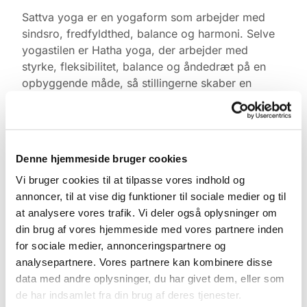
Sattva yoga er en yogaform som arbejder med
sindsro, fredfyldthed, balance og harmoni. Selve
yogastilen er Hatha yoga, der arbejder med
styrke, fleksibilitet, balance og åndedræt på en
opbyggende måde, så stillingerne skaber en
positiv oplevelse af tilfredshed.
Yogaen er gratis. Medbring gerne egen måtte,
tæppe, varmt tøj og klodser, ellers har vi noget du
Denne hjemmeside bruger cookies
kan låne. Kom gerne 10 min. før og find ro i
kirkerummet.
Vi bruger cookies til at tilpasse vores indhold og
annoncer, til at vise dig funktioner til sociale medier og til
Tilmelding ikke nødvendig.
at analysere vores trafik. Vi deler også oplysninger om
din brug af vores hjemmeside med vores partnere inden
for sociale medier, annonceringspartnere og
analysepartnere. Vores partnere kan kombinere disse
data med andre oplysninger, du har givet dem, eller som
de har indsamlet fra din brug af deres tjenester.