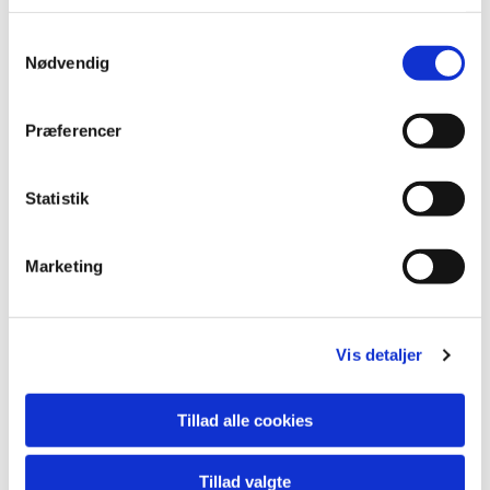
Samtykkevalg
Nødvendig
Præferencer
Statistik
Marketing
Du vil måske også kunne
Vis detaljer
lide...
Tillad alle cookies
Tillad valgte