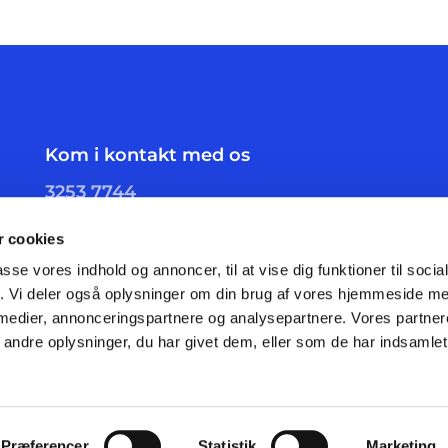
Kom i kontakt med os
3253 7744
skelgaards.sogn@km.dk
 cookies
passe vores indhold og annoncer, til at vise dig funktioner til soci
fik. Vi deler også oplysninger om din brug af vores hjemmeside m
 medier, annonceringspartnere og analysepartnere. Vores partne
ndre oplysninger, du har givet dem, eller som de har indsamlet 
Privatlivspolitik
Log på ChurchDesk
Præferencer
Statistik
Marketing