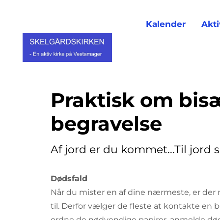
Kalender
Akti
Praktisk om bis
begravelse
Af jord er du kommet...Til jord s
Dødsfald
Når du mister en af dine nærmeste, er der m
til. Derfor vælger de fleste at kontakte 
ordne de nødvendige papirer, anmelde død