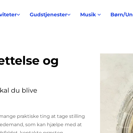
viteter
Gudstjenester
Musik
Børn/U
ættelse og
kal du blive
ange praktiske ting at tage stilling
en bedemand, som kan hjælpe med at
sfaldet, kontakte præsten,