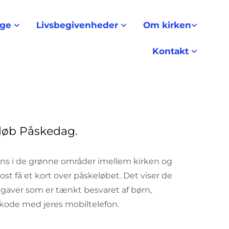
nge
Livsbegivenheder
Om kirken
Kontakt
skeløb Påskedag.
kens i de grønne områder imellem kirken og
ost få et kort over påskeløbet. Det viser de
pgaver som er tænkt besvaret af børn,
R-kode med jeres mobiltelefon.