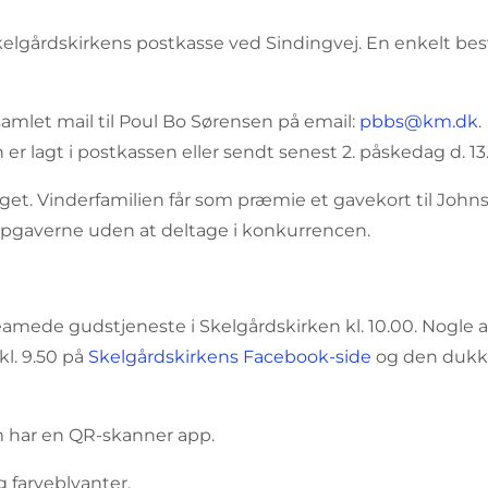
kelgårdskirkens postkasse ved Sindingvej. En enkelt besv
samlet mail til Poul Bo Sørensen på email:
pbbs@km.dk
.
 er lagt i postkassen eller sendt senest 2. påskedag d. 13
. Vinderfamilien får som præmie et gavekort til Johns 
e opgaverne uden at deltage i konkurrencen.
reamede gudstjeneste i Skelgårdskirken kl. 10.00. Nogle af
kl. 9.50 på
Skelgårdskirkens Facebook-side
og den dukk
m har en QR-skanner app.
 farveblyanter.