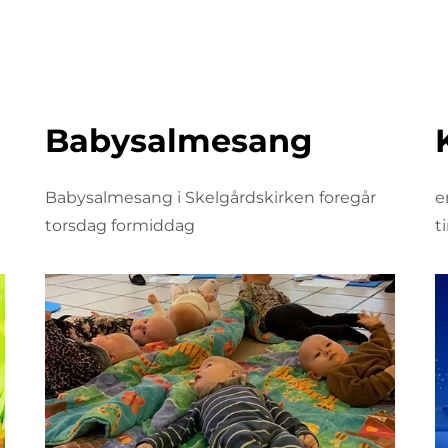
Babysalmesang
Babysalmesang i Skelgårdskirken foregår
e
torsdag formiddag
t