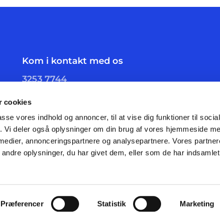
Kom i kontakt med os
3253 7744
skelgaards.sogn@km.dk
 cookies
passe vores indhold og annoncer, til at vise dig funktioner til soci
fik. Vi deler også oplysninger om din brug af vores hjemmeside m
 medier, annonceringspartnere og analysepartnere. Vores partne
ndre oplysninger, du har givet dem, eller som de har indsamlet 
Privatlivspolitik
Log på ChurchDesk
Præferencer
Statistik
Marketing