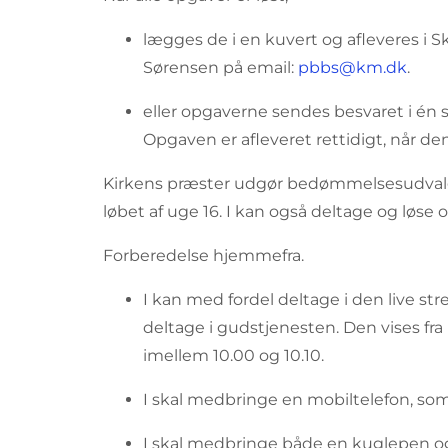
lægges de i en kuvert og afleveres i S
Sørensen på email:
pbbs@km.dk
.
eller opgaverne sendes besvaret i én 
Opgaven er afleveret rettidigt, når den
Kirkens præster udgør bedømmelsesudvalget
løbet af uge 16. I kan også deltage og løs
Forberedelse hjemmefra.
I kan med fordel deltage i den live st
deltage i gudstjenesten. Den vises fra 
imellem 10.00 og 10.10.
I skal medbringe en mobiltelefon, so
I skal medbringe både en kuglepen og