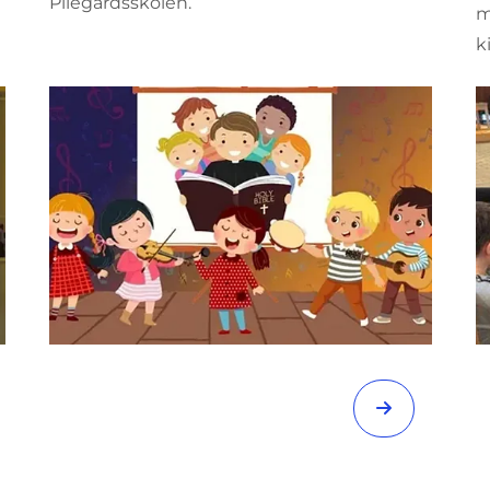
Pilegårdsskolen.
m
k