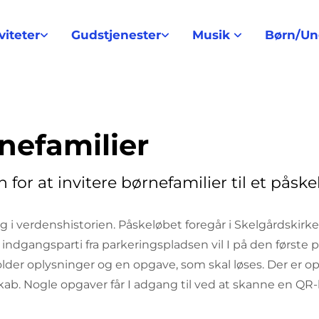
viteter
Gudstjenester
Musik
Børn/U
nefamilier
n for at invitere børnefamilier til et på
 i verdenshistorien. Påskeløbet foregår i Skelgårdskir
 indgangsparti fra parkeringspladsen vil I på den første p
older oplysninger og en opgave, som skal løses. Der er o
esskab. Nogle opgaver får I adgang til ved at skanne en Q